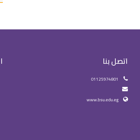
اتصل بنا
ا
01125974801
www.bsu.edu.eg