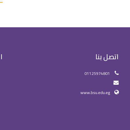
اتصل بنا
ا
01125974801
www.bsu.edu.eg