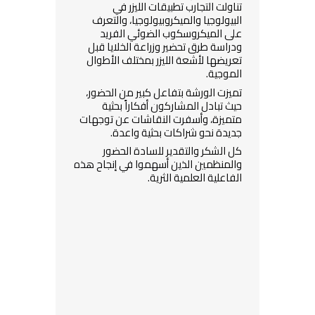
تناولت التجارب تطبيقات الليزر في
البيولوجيا والميكروبيولوجيا، والتعرف
على الميكروسكوب الضوئي الفريد
ودراسة طرق تحضير وزراعة الخلايا قبل
تعريضها لأشعة الليزر بمختلف الأطوال
الموجية.
تميزت الورشة بتفاعل كبير من الحضور،
حيث تبادل المشاركون أفكاراً بحثية
متميزة، وأسفرت النقاشات عن توجهات
جديدة نحو شراكات بحثية واعدة.
كل الشكر والتقدير للسادة الحضور
والمنظمين الذين أسهموا في إنجاح هذه
الفاعلية العلمية الثرية.