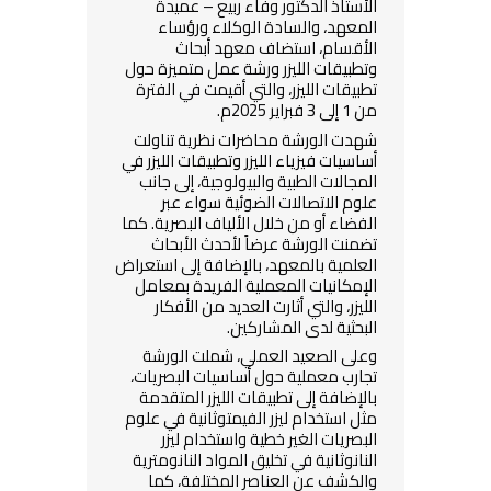
الأستاذ الدكتور وفاء ربيع – عميدة
المعهد، والسادة الوكلاء ورؤساء
الأقسام، استضاف معهد أبحاث
وتطبيقات الليزر ورشة عمل متميزة حول
تطبيقات الليزر، والتي أقيمت في الفترة
من 1 إلى 3 فبراير 2025م.
شهدت الورشة محاضرات نظرية تناولت
أساسيات فيزياء الليزر وتطبيقات الليزر في
المجالات الطبية والبيولوجية، إلى جانب
علوم الاتصالات الضوئية سواء عبر
الفضاء أو من خلال الألياف البصرية. كما
تضمنت الورشة عرضاً لأحدث الأبحاث
العلمية بالمعهد، بالإضافة إلى استعراض
الإمكانيات المعملية الفريدة بمعامل
الليزر، والتي أثارت العديد من الأفكار
البحثية لدى المشاركين.
وعلى الصعيد العملي، شملت الورشة
تجارب معملية حول أساسيات البصريات،
بالإضافة إلى تطبيقات الليزر المتقدمة
مثل استخدام ليزر الفيمتوثانية في علوم
البصريات الغير خطية واستخدام ليزر
النانوثانية في تخليق المواد النانومترية
والكشف عن العناصر المختلفة، كما