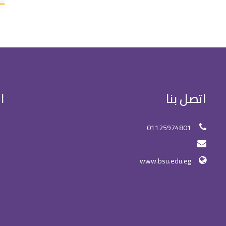
اتصل بنا
ا
01125974801
www.bsu.edu.eg