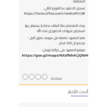
المختلفة
تسجيل الحضور عبر الفورم التالي:
https://forms.office.com/r/4m6U4PCCAR
برجاء الاهتمام بملأ البيانات بدقة إذ يستعان بها
لاستخراج شهادات الحضور إن شاء الله
مقر المعهد: جامعة بني سويف شرق النيل -
مجمع ال 300 فدان
موقع المعهد علي خرائط جوجل:
https://goo.gl/maps/NXsfNh4CjQNHCTbWA
مشاركة:
أحدث الأخبار