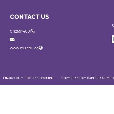
CONTACT US
S
01125974801
www.bsu.edu.eg
Privacy Policy , Terms & Conditions
Copyright &copy; Bani Suef Univercity