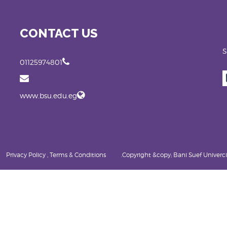
CONTACT US
S
01125974801
www.bsu.edu.eg
Privacy Policy , Terms & Conditions
Copyright &copy; Bani Suef Univercity