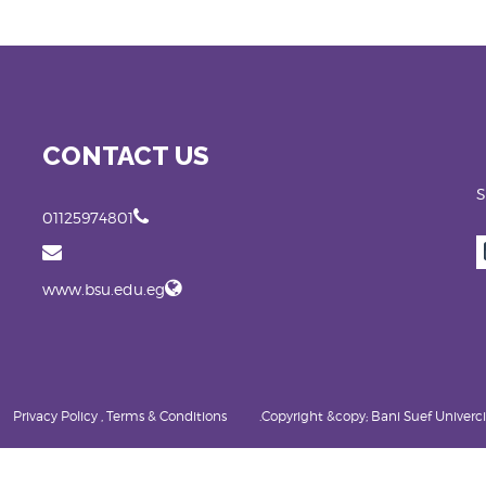
CONTACT US
S
01125974801
www.bsu.edu.eg
Privacy Policy , Terms & Conditions
Copyright &copy; Bani Suef Univercity